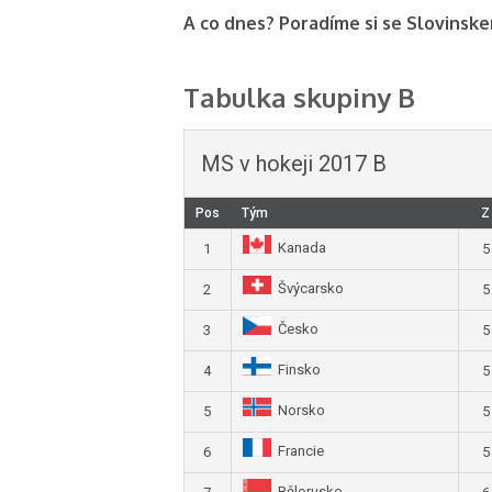
A co dnes? Poradíme si se Slovinsk
Tabulka skupiny B
MS v hokeji 2017 B
Pos
Tým
Z
Kanada
1
5
Švýcarsko
2
5
Česko
3
5
Finsko
4
5
Norsko
5
5
Francie
6
5