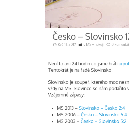
Česko – Slovinsko 1
Kvě 11, 2017
v
MS v hokeji
0 komentá
Není to ani 24 hodin co jsme hráli
urpu
Tentokrát je na řadě Slovinsko.
Slovinsko je soupeř, kterého moc neznám
vždy na MS. Slovince se nám podařilo vž
Vzájemné zápasy:
MS 2013 –
Slovinsko – Česko 2:4
MS 2006 –
Česko – Slovinsko 5:4
MS 2003 –
Česko – Slovinsko 5:2