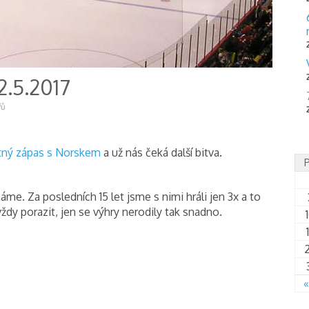
2.5.2017
řů
tný zápas s Norskem
a už nás čeká další bitva.
e. Za posledních 15 let jsme s nimi hráli jen 3x a to
dy porazit, jen se výhry nerodily tak snadno.
«