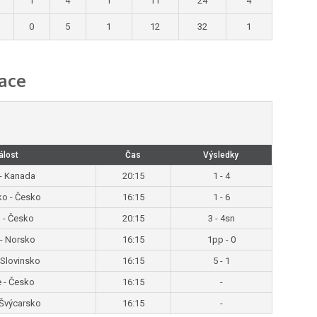
1
4
1
11
24
4
0
5
1
12
32
1
ace
álost
Čas
Výsledky
- Kanada
20:15
1 - 4
ko - Česko
16:15
1 - 6
 - Česko
20:15
3 - 4sn
- Norsko
16:15
1pp - 0
 Slovinsko
16:15
5 - 1
e - Česko
16:15
-
 Švýcarsko
16:15
-