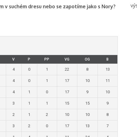
vý
em v suchém dresu nebo se zapotíme jako s Nory?
V
P
PP
VG
OG
B
4
0
1
22
8
13
4
0
1
17
10
11
4
1
0
17
9
10
3
1
1
15
15
9
2
1
2
10
10
8
3
2
0
17
13
7