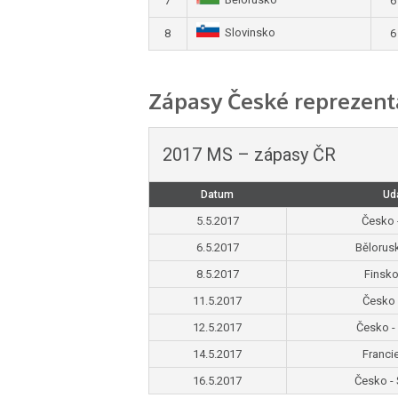
Bělorusko
7
6
Slovinsko
8
6
Zápasy České reprezent
2017 MS – zápasy ČR
Datum
Ud
5.5.2017
Česko 
6.5.2017
Bělorus
8.5.2017
Finsko
11.5.2017
Česko 
12.5.2017
Česko -
14.5.2017
Franci
16.5.2017
Česko -