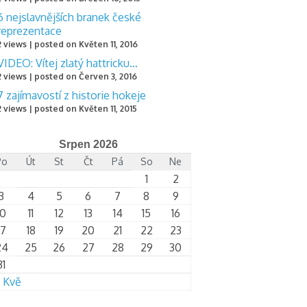
6 nejslavnějších branek české
reprezentace
2 views
|
posted on Květen 11, 2016
VIDEO: Vítej zlatý hattricku…
2 views
|
posted on Červen 3, 2016
7 zajímavostí z historie hokeje
2 views
|
posted on Květen 11, 2015
Srpen 2026
Po
Út
St
Čt
Pá
So
Ne
1
2
3
4
5
6
7
8
9
10
11
12
13
14
15
16
17
18
19
20
21
22
23
24
25
26
27
28
29
30
31
 Kvě