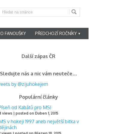
RO FANOUŠKY
PŘEDCHOZÍ ROČNÍKY
▼
Další zápas ČR
Sledujte nás a nic vám neuteče…
eets by @zijuhokejem
Populární články
Píseň od Kabátů pro MS!
4 views
|
posted on Duben 1, 2015
MS v hokeji 1997 aneb největší bitka v
dějinách
2 views
|
posted on Březen 18, 2015