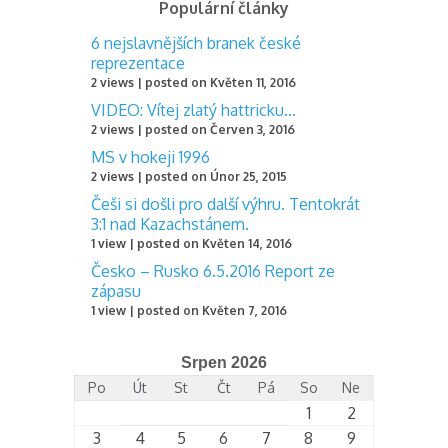
Populární články
6 nejslavnějších branek české
reprezentace
2 views
|
posted on Květen 11, 2016
VIDEO: Vítej zlatý hattricku…
2 views
|
posted on Červen 3, 2016
MS v hokeji 1996
2 views
|
posted on Únor 25, 2015
Češi si došli pro další výhru. Tentokrát
3:1 nad Kazachstánem.
1 view
|
posted on Květen 14, 2016
Česko – Rusko 6.5.2016 Report ze
zápasu
1 view
|
posted on Květen 7, 2016
Srpen 2026
Po
Út
St
Čt
Pá
So
Ne
1
2
3
4
5
6
7
8
9