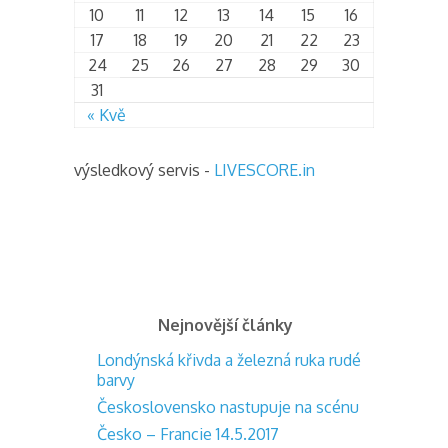
10
11
12
13
14
15
16
17
18
19
20
21
22
23
24
25
26
27
28
29
30
31
« Kvě
výsledkový servis -
LIVESCORE.in
Nejnovější články
Londýnská křivda a železná ruka rudé
barvy
Československo nastupuje na scénu
Česko – Francie 14.5.2017