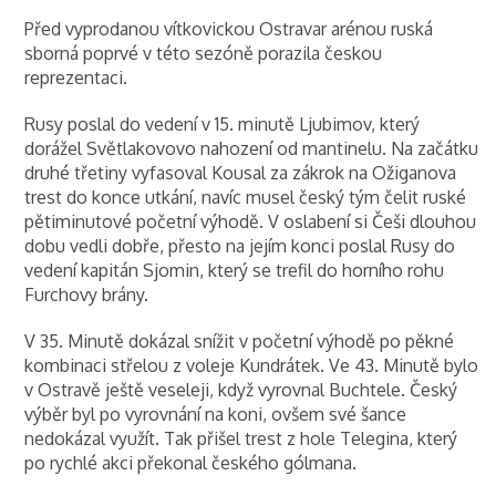
Před vyprodanou vítkovickou Ostravar arénou ruská
sborná poprvé v této sezóně porazila českou
reprezentaci.
Rusy poslal do vedení v 15. minutě Ljubimov, který
dorážel Světlakovovo nahození od mantinelu. Na začátku
druhé třetiny vyfasoval Kousal za zákrok na Ožiganova
trest do konce utkání, navíc musel český tým čelit ruské
pětiminutové početní výhodě. V oslabení si Češi dlouhou
dobu vedli dobře, přesto na jejím konci poslal Rusy do
vedení kapitán Sjomin, který se trefil do horního rohu
Furchovy brány.
V 35. Minutě dokázal snížit v početní výhodě po pěkné
kombinaci střelou z voleje Kundrátek. Ve 43. Minutě bylo
v Ostravě ještě veseleji, když vyrovnal Buchtele. Český
výběr byl po vyrovnání na koni, ovšem své šance
nedokázal využít. Tak přišel trest z hole Telegina, který
po rychlé akci překonal českého gólmana.