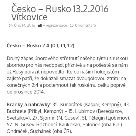
Česko – Rusko 13.2.2016
Vítkovice
Úno 14, 2016
v
reprezentace
0 komentářů
Česko – Rusko 2:4 (0:1, 1:1, 1:2)
Druhý zápas únorového střetnutí našeho týmu s ruskou
sbornou pro nás nedopadl příznivě a na pošesté se nám
už Rusy porazit nepovedlo. Ke cti našim hokejistům
zajisté patří, že dokázali smazat dvougólovou ztrátu na
konečných 2:4 a podlehnout tak ruskému celku poprvé
od prosince 2014.
Branky a nahrávky:
35. Kundrátek (Kašpar, Kempný), 43.
Buchtele (Přibyl, Kempný) – 15. Ljubimov (Bereglazov,
Svetlakov), 27. Sjomin (N. Gusev), 51. Tělegin (Ljubimov),
57. N. Gusev. Rozhodčí: Kaukokari, Salonen (oba Fin.) –
Ondráček, Suchánek (oba ČR).