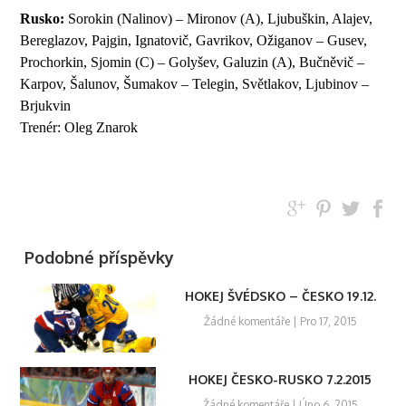
Rusko:
Sorokin (Nalinov) – Mironov (A), Ljubuškin, Alajev,
Bereglazov, Pajgin, Ignatovič, Gavrikov, Ožiganov – Gusev,
Prochorkin, Sjomin (C) – Golyšev, Galuzin (A), Bučněvič –
Karpov, Šalunov, Šumakov – Telegin, Světlakov, Ljubinov –
Brjukvin
Trenér: Oleg Znarok
Podobné příspěvky
HOKEJ ŠVÉDSKO – ČESKO 19.12.
Žádné komentáře
| Pro 17, 2015
HOKEJ ČESKO-RUSKO 7.2.2015
Žádné komentáře
| Úno 6, 2015