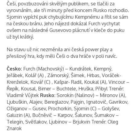
Češi, povzbuzováni skvělým publikem, se tlačili za
vyrovnáním, ale tři minuty před koncem Rusko rozhodlo.
Sjomin vypíchl puk chybujícímu Kempnému a řítil se sám
na českou bránu. Jeho nájezd dokázal Furch vychytat
ovšem na následné Gusevovo plácnutí v kleče do puku
už byl krátký.
Na stavu už nic nezměnila ani česká power play a
přesilový hra, kdy měli Češi o dva hráče v poli navíc.
Česko:
Furch (Machovský) – Kundrátek, Kempný,
Jeřábek, Kolář (A) , Zámorský, Šimek, Hrbas, Voráček-
Krenželok, Kovář (C) , Kašpar- Radil, Koukal (A), Vincour –
Řepík, Kousal, Birner – Buchtele, Hruška, Přibyl Trenér:
Vladimír Vůjtek
Rusko:
Sorokin (Nalinov) – Mironov (A),
Ljubuškin, Alajev, Bereglazov, Pajgin, Ignatovič, Gavrikov,
Ožiganov – Gusev, Prochorkin, Sjomin (C) – Golyšev,
Galuzin (A), Bučněvič – Karpov, Šalunov, Šumakov –
Telegin, Světlakov, Ljubinov – Brjukvin Trenér: Oleg
Znarok