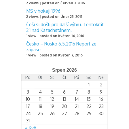
2 views
|
posted on Červen 3, 2016
MS v hokeji 1996
2 views
|
posted on Únor 25, 2015
Češi si došli pro další výhru. Tentokrát
3:1 nad Kazachstánem.
1 view
|
posted on Květen 14, 2016
Česko – Rusko 6.5.2016 Report ze
zápasu
1 view
|
posted on Květen 7, 2016
Srpen 2026
Po
Út
St
Čt
Pá
So
Ne
1
2
3
4
5
6
7
8
9
10
11
12
13
14
15
16
17
18
19
20
21
22
23
24
25
26
27
28
29
30
31
« Kvě