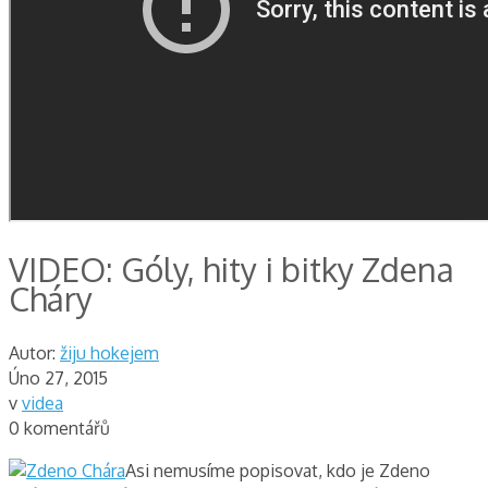
VIDEO: Góly, hity i bitky Zdena
Cháry
Autor:
žiju hokejem
Úno 27, 2015
v
videa
0 komentářů
Asi nemusíme popisovat, kdo je Zdeno