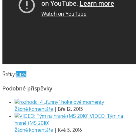
Štítky:
bitky
Podobné příspěvky
4 „funny“ hokejové momenty
Žádné komentáře
| Bře 12, 2015
VIDEO: Tým na
hraně (MS 2010)
Žádné komentáře
| Kvě 5, 2016