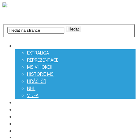
články
EXTRALIGA
REPREZENTACE
MS V HOKEJI
HISTORIE MS
HRÁČI ČR
NHL
VIDEA
MS v hokeji 2017
Program MS 2017
Tabulky MS 2017
Videa
Livescore
Pro fanoušky