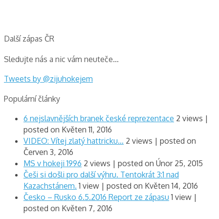
Další zápas ČR
Sledujte nás a nic vám neuteče…
Tweets by @zijuhokejem
Populární články
6 nejslavnějších branek české reprezentace
2 views
|
posted on Květen 11, 2016
VIDEO: Vítej zlatý hattricku…
2 views
|
posted on
Červen 3, 2016
MS v hokeji 1996
2 views
|
posted on Únor 25, 2015
Češi si došli pro další výhru. Tentokrát 3:1 nad
Kazachstánem.
1 view
|
posted on Květen 14, 2016
Česko – Rusko 6.5.2016 Report ze zápasu
1 view
|
posted on Květen 7, 2016