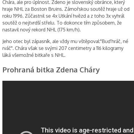
Chára, ale pro úplnost. Zdeno je slovenský obránce, který
hraje NHL za Boston Bruins. Zámořskou soutěž hraje už od
roku 1996. Zůčastnil se 4x Utkání hvězd a z toho 3x vyhrál
soutěž o nejtvrdší střelu. To dokonce tím způsobem, že
nastavil nový rekord NHL (175 km/h).
Jeho otec byl zápasník, ale vždy mu vštěpoval:"Buď hráč, né
rváč". Chára však se svými 207 centimetry a 116 kilogramy
láká všemožné bitkaře s NHL.
Prohraná bitka Zdena Cháry